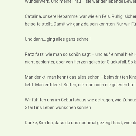
Wunderwerk. Und meine Frau – sie war der lebende Bewei
Catalina, unsere Hebamme, war wie ein Fels. Ruhig, sicher
beiseite stellt. Damit wir ganz da sein konnten. Nur wir. F
Und dann… ging alles ganz schnell.
Ratz fatz, wie man so schön sagt – und auf einmal hielt i
nicht geplanter, aber von Herzen geliebter Glücksfall. So 
Man denkt, man kennt das alles schon – beim dritten Kind
liebt. Man entdeckt Seiten, die man noch nie gelesen hat. 
Wir fühlten uns im Geburtshaus wie getragen, wie Zuhaus
Start ins Leben wünschen können.
Danke, Kim Ina, dass du uns nochmal gezeigt hast, wie ü