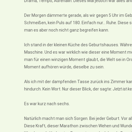
Drama, Tempo, Adrenalin. Dieses Mal jedoch war alles an
Der Morgen dämmerte gerade, als wir gegen 5 Uhr im Ge
Schmeißen, kein Puls auf 180. Einfach nur… Ruhe. Diese 
man es aber noch nicht ganz begreifen kann.
Ich stand in der kleinen Küche des Geburtshauses. Währe
Maschine. Und es war wirklich wie dieser eine Moment m
man für einen winzigen Moment glaubt, die Welt sei in O
Moment aufhören würde, dieselbe zu sein.
Als ich mit der dampfenden Tasse zurück ins Zimmer kam
hindurch. Kein Wort. Nur dieser Blick, der sagte:
Jetzt ist 
Es war kurz nach sechs.
Natürlich macht man sich Sorgen. Bei jeder Geburt. Vor a
Diese Kraft, dieser Marathon zwischen Wehen und Wunder