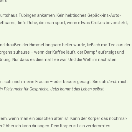
ders.
burtshaus Tübingen ankamen. Kein hektisches Gepäck-ins-Auto-
seltsame, tiefe Ruhe, die man spürt, wenn etwas Großes bevorsteht,
nd draußen der Himmel langsam heller wurde, ließ ich mir Tee aus der
orgens zuhause – wenn der Kaffee läuft, der Dampf aufsteigt und
rdnung. Nur dass es diesmal Tee war. Und die Welt im nächsten
, sah mich meine Frau an – oder besser gesagt: Sie sah
durch
mich
kein Platz mehr für Gespräche. Jetzt kommt das Leben selbst.
llem, wenn man ein bisschen älter ist. Kann der Körper das nochmal?
? Aber ich kann dir sagen: Dein Körper ist ein verdammtes