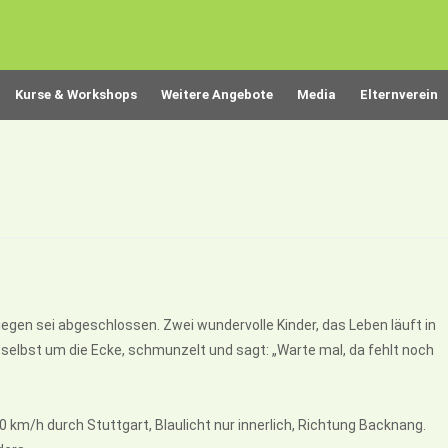
Kurse & Workshops
Weitere Angebote
Media
Elternverein
iegen sei abgeschlossen. Zwei wundervolle Kinder, das Leben läuft in
lbst um die Ecke, schmunzelt und sagt: „Warte mal, da fehlt noch
0 km/h durch Stuttgart, Blaulicht nur innerlich, Richtung Backnang.