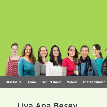
Startseite
Team
Geburtshaus
Videos
Sternenkinder
Liya Ana Besey