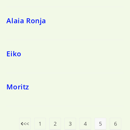
Alaia Ronja
Eiko
Moritz
1
2
3
4
5
6