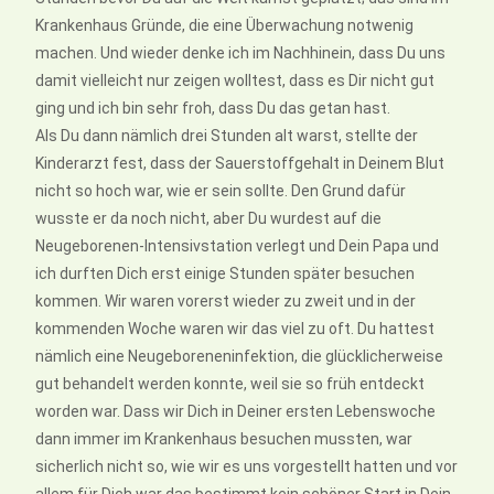
Krankenhaus Gründe, die eine Überwachung notwenig
machen. Und wieder denke ich im Nachhinein, dass Du uns
damit vielleicht nur zeigen wolltest, dass es Dir nicht gut
ging und ich bin sehr froh, dass Du das getan hast.
Als Du dann nämlich drei Stunden alt warst, stellte der
Kinderarzt fest, dass der Sauerstoffgehalt in Deinem Blut
nicht so hoch war, wie er sein sollte. Den Grund dafür
wusste er da noch nicht, aber Du wurdest auf die
Neugeborenen-Intensivstation verlegt und Dein Papa und
ich durften Dich erst einige Stunden später besuchen
kommen. Wir waren vorerst wieder zu zweit und in der
kommenden Woche waren wir das viel zu oft. Du hattest
nämlich eine Neugeboreneninfektion, die glücklicherweise
gut behandelt werden konnte, weil sie so früh entdeckt
worden war. Dass wir Dich in Deiner ersten Lebenswoche
dann immer im Krankenhaus besuchen mussten, war
sicherlich nicht so, wie wir es uns vorgestellt hatten und vor
allem für Dich war das bestimmt kein schöner Start in Dein