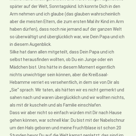
später auf der Welt, Sonntagskind. Ich konnte Dich in den
Arm nehmen und ich glaube (das glauben wahrscheinlich
aber die meisten Eltern, die zum ersten Mal ihr Kind im Arm
haben dürfen), dass noch nie jemand auf der ganzen Welt
so überwältigt und überglücklich war, wie Dein Papa und ich
in diesem Augenblick.
Silke hat dann allen mitgeteilt, dass Dein Papa und ich
selbst herausfinden wollten, ob Du ein Junge oder ein
Mädchen bist. Uns hätte in diesem Moment eigentlich
nichts unwichtiger sein können, aber die Kreißsaal-
Hebamme verriet es versehentlich, in dem sie von Dir als
„Sie“ sprach. Wir taten, als hätten wir es nicht gemerkt und
sahen nach und waren überglücklich und wir wollten nichts,
als mit dir kuscheln und als Familie einschlafen.
Dass wir aber nicht so einfach würden mit Dir nach Hause
gehen können, war schnell klar: Du bist mit der Nabelschnur
um den Hals geboren und meine Fruchtblase ist schon 20
Stunden bevor Du auf die Welt kamst geplatzt; das sind im