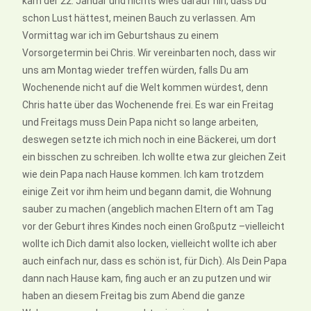
kam der 22. Januar und nichts wies darauf hin, dass Du
schon Lust hättest, meinen Bauch zu verlassen. Am
Vormittag war ich im Geburtshaus zu einem
Vorsorgetermin bei Chris. Wir vereinbarten noch, dass wir
uns am Montag wieder treffen würden, falls Du am
Wochenende nicht auf die Welt kommen würdest, denn
Chris hatte über das Wochenende frei. Es war ein Freitag
und Freitags muss Dein Papa nicht so lange arbeiten,
deswegen setzte ich mich noch in eine Bäckerei, um dort
ein bisschen zu schreiben. Ich wollte etwa zur gleichen Zeit
wie dein Papa nach Hause kommen. Ich kam trotzdem
einige Zeit vor ihm heim und begann damit, die Wohnung
sauber zu machen (angeblich machen Eltern oft am Tag
vor der Geburt ihres Kindes noch einen Großputz –vielleicht
wollte ich Dich damit also locken, vielleicht wollte ich aber
auch einfach nur, dass es schön ist, für Dich). Als Dein Papa
dann nach Hause kam, fing auch er an zu putzen und wir
haben an diesem Freitag bis zum Abend die ganze