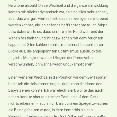
Herztöne alsbald. Diese Wechsel und die ganze Entwicklung
kamen mir höchst dynamisch vor, es ging alles sehr schnell,
aber das war gut, weil es hieß, dass es weniger zermürbend
werden könnte, als ich anfangs befürchtet hatte. Ich folgte
Julia dabei stets so, dass ich ihre linke Hand während der
Wehen festhalten und ihr dazwischen mit dem feuchten
Lappen die Stirn kühlen konnte; manchmal tauschten wir
Blicke aus, die angespannten Optimismus ausdrückten.
Jegliche Müdigkeit war seit Beginn der Presswehen
verschwunden, ich war hellwach und „kampfbereit“.
Einen weiteren Wechsel in die Position vor dem Bett später
hörte ich die Hebammen sagen, dass man die Haare des
Babys sehen konnte! Ich war elektrisiert, wollte das auch
sehen, konnte aber aus meiner Position auf dem Bett
nichts erkennen – auch nicht, als Julia ein Spiegel zwischen
die Beine gehalten wurde, in dem immerhin sie den
Haarschopf erkennen konnte. Doch Silke und Inna vergaßen