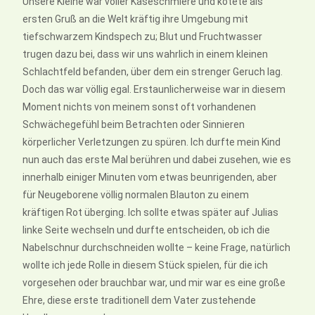
Unsere Kleine war voller Käseschmiere und kotete als
ersten Gruß an die Welt kräftig ihre Umgebung mit
tiefschwarzem Kindspech zu; Blut und Fruchtwasser
trugen dazu bei, dass wir uns wahrlich in einem kleinen
Schlachtfeld befanden, über dem ein strenger Geruch lag.
Doch das war völlig egal. Erstaunlicherweise war in diesem
Moment nichts von meinem sonst oft vorhandenen
Schwächegefühl beim Betrachten oder Sinnieren
körperlicher Verletzungen zu spüren. Ich durfte mein Kind
nun auch das erste Mal berühren und dabei zusehen, wie es
innerhalb einiger Minuten vom etwas beunrigenden, aber
für Neugeborene völlig normalen Blauton zu einem
kräftigen Rot überging. Ich sollte etwas später auf Julias
linke Seite wechseln und durfte entscheiden, ob ich die
Nabelschnur durchschneiden wollte – keine Frage, natürlich
wollte ich jede Rolle in diesem Stück spielen, für die ich
vorgesehen oder brauchbar war, und mir war es eine große
Ehre, diese erste traditionell dem Vater zustehende