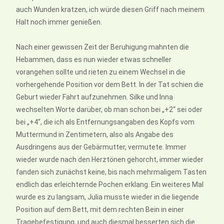
auch Wunden kratzen, ich würde diesen Griff nach meinem
Halt noch immer genießen.
Nach einer gewissen Zeit der Beruhigung mahnten die
Hebammen, dass es nun wieder etwas schneller
vorangehen sollte und rieten zu einem Wechsel in die
vorhergehende Position vor dem Bett. In der Tat schien die
Geburt wieder Fahrt aufzunehmen. Silke und Inna
wechselten Worte darüber, ob man schon bei „+2“ sei oder
bei „+4“, die ich als Entfernungsangaben des Kopfs vom
Muttermund in Zentimetern, also als Angabe des
Ausdringens aus der Gebärmutter, vermutete. Immer
wieder wurde nach den Herztönen gehorcht, immer wieder
fanden sich zunächst keine, bis nach mehrmaligem Tasten
endlich das erleichternde Pochen erklang. Ein weiteres Mal
wurde es zu langsam, Julia musste wieder in die liegende
Position auf dem Bett, mit dem rechten Bein in einer
Tragebefestigung, und auch diesmal besserten sich die