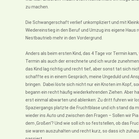
zu machen.
Die Schwangerschaft verlief unkompliziert und mit Kleink
Wiedereinstieg in den Beruf und Umzug ins eigene Haus 
Nestbautrieb mehr in den Vordergrund.
Anders als beim ersten Kind, das 4 Tage vor Termin kam, 
Termin als auch der errechnete und ich wurde zunehmend
das Kind lag richtig und recht tief, aber sonst tat sich
schaffte es in einem Gespräch, meine Ungeduld und Ans
bringen. Dabei löste sich nicht nur ein Knoten im Kopf, 
begann ein recht häufig wiederkehrenden Ziehen. Aber hatt
erst einmal abwarten und ablenken: Zu dritt fuhren wir 
Spaziergangs platzte die Fruchtblase und ich stand da mit
wieder ins Auto und zwischen den Fragen – Sollen wir P
dem ‚Großen‘? Und wie soll ich so feststellen, ob das Fr
sie waren auszuhalten und recht kurz, so dass ich zuha
passiert.