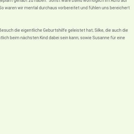
t geplant gehabt zu haben. Sonst wäre David womöglich im Auto auf
So waren wir mental durchaus vorbereitet und fühlen uns bereichert
such die eigentliche Geburtshilfe geleistet hat; Silke, die auch die
lich beim nächsten Kind dabei sein kann; sowie Susanne für eine