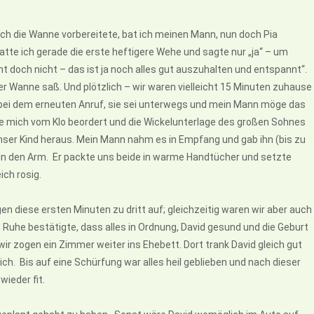
ch die Wanne vorbereitete, bat ich meinen Mann, nun doch Pia
hatte ich gerade die erste heftigere Wehe und sagte nur „ja“ – um
ht doch nicht – das ist ja noch alles gut auszuhalten und entspannt“.
der Wanne saß. Und plötzlich – wir waren vielleicht 15 Minuten zuhause
te bei dem erneuten Anruf, sie sei unterwegs und mein Mann möge das
e mich vom Klo beordert und die Wickelunterlage des großen Sohnes
nser Kind heraus. Mein Mann nahm es in Empfang und gab ihn (bis zu
 in den Arm. Er packte uns beide in warme Handtücher und setzte
ich rosig.
n diese ersten Minuten zu dritt auf; gleichzeitig waren wir aber auch
nd Ruhe bestätigte, dass alles in Ordnung, David gesund und die Geburt
wir zogen ein Zimmer weiter ins Ehebett. Dort trank David gleich gut
h. Bis auf eine Schürfung war alles heil geblieben und nach dieser
ieder fit.