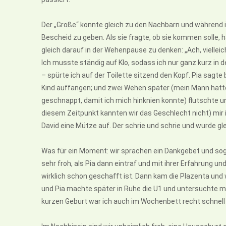
Der „Große“ konnte gleich zu den Nachbarn und während i
Bescheid zu geben. Als sie fragte, ob sie kommen solle, 
gleich darauf in der Wehenpause zu denken: „Ach, vielleic
Ich musste ständig auf Klo, sodass ich nur ganz kurz in 
– spürte ich auf der Toilette sitzend den Kopf. Pia sag
Kind auffangen; und zwei Wehen später (mein Mann hatt
geschnappt, damit ich mich hinknien konnte) flutschte u
diesem Zeitpunkt kannten wir das Geschlecht nicht) mir
David eine Mütze auf. Der schrie und schrie und wurde gle
Was für ein Moment: wir sprachen ein Dankgebet und soge
sehr froh, als Pia dann eintraf und mit ihrer Erfahrung u
wirklich schon geschafft ist. Dann kam die Plazenta und 
und Pia machte später in Ruhe die U1 und untersuchte mic
kurzen Geburt war ich auch im Wochenbett recht schnell w