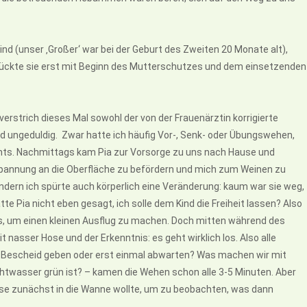
ind (unser ‚Großer‘ war bei der Geburt des Zweiten 20 Monate alt),
rückte sie erst mit Beginn des Mutterschutzes und dem einsetzenden
verstrich dieses Mal sowohl der von der Frauenärztin korrigierte
 ungeduldig. Zwar hatte ich häufig Vor-, Senk- oder Übungswehen,
 nichts. Nachmittags kam Pia zur Vorsorge zu uns nach Hause und
pannung an die Oberfläche zu befördern und mich zum Weinen zu
sondern ich spürte auch körperlich eine Veränderung: kaum war sie weg,
e Pia nicht eben gesagt, ich solle dem Kind die Freiheit lassen? Also
los, um einen kleinen Ausflug zu machen. Doch mitten während des
 nasser Hose und der Erkenntnis: es geht wirklich los. Also alle
ia Bescheid geben oder erst einmal abwarten? Was machen wir mit
uchtwasser grün ist? – kamen die Wehen schon alle 3-5 Minuten. Aber
use zunächst in die Wanne wollte, um zu beobachten, was dann